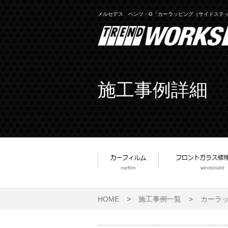
メルセデス ベンツ・G「カーラッピング（サイドステ
施工事例詳細
HOME
>
施工事例一覧
>
カーラ