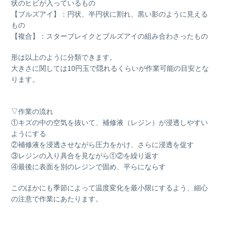
状のヒビが入っているもの
【ブルズアイ】：円状、半円状に割れ、黒い影のように見える
もの
【複合】：スターブレイクとブルズアイの組み合わさったもの
形は以上のように分類できます。
大きさに関しては10円玉で隠れるくらいが作業可能の目安とな
ります。
▽作業の流れ
①キズの中の空気を抜いて、補修液（レジン）が浸透しやすい
ようにする
②補修液を浸透させながら圧力をかけ、さらに浸透を促す
③レジンの入り具合を見ながら①②を繰り返す
④最後に表面を別のレジンで固め、平らにならす
このほかにも季節によって温度変化を最小限にするよう、細心
の注意で作業にあたります。